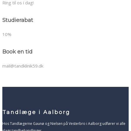
Ring til os i dag!
Studierabat
10%
Book en tid
mail@tandklinik59.dk
Tandlæge i Aalborg
​Hos Tandlægerne Gaunø og Nielsen på Vesterbro i Aalborg udfører vi alle
slags tandbehandlinger.