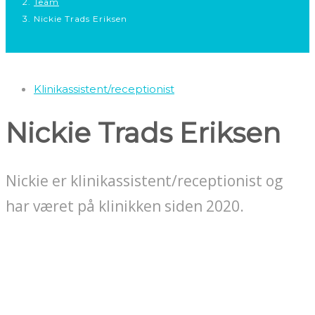
Team
Nickie Trads Eriksen
Klinikassistent/receptionist
Nickie Trads Eriksen
Nickie er klinikassistent/receptionist og
har været på klinikken siden 2020.
10% studierabat
Studierabat 10 % på behandlinger som ikke er en del af overenskomst med
regionerne om fast pris. ​Eksempelvis store plastfyldninger i kindtænder og