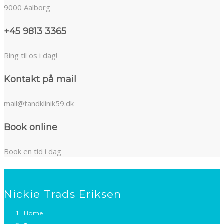
9000 Aalborg
+45 9813 3365
Ring til os i dag!
Kontakt på mail
mail@tandklinik59.dk
Book online
Book en tid i dag
Nickie Trads Eriksen
Home