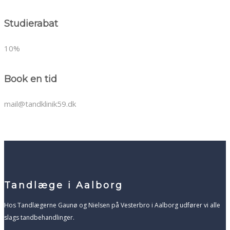
Studierabat
10%
Book en tid
mail@tandklinik59.dk
Tandlæge i Aalborg
​Hos Tandlægerne Gaunø og Nielsen på Vesterbro i Aalborg udfører vi alle
slags tandbehandlinger.