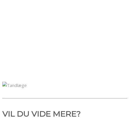
Isætning af implantater
​Indsættelse af implantat anvendes når du har mistet
en eller flere tænder. På den måde kan du bevare et
pænt tandsæt og et sundt bid.
VIL DU VIDE MERE?