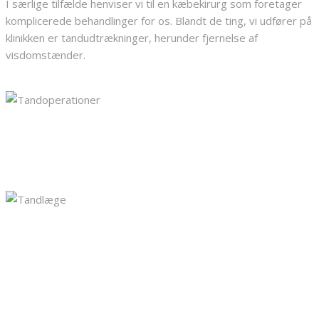
I særlige tilfælde henviser vi til en kæbekirurg som foretager
komplicerede behandlinger for os. Blandt de ting, vi udfører på
klinikken er tandudtrækninger, herunder fjernelse af
visdomstænder.
Fjernelse af visdomstænder
​En visdomstand, der ikke er vokset rigtigt frem, må i