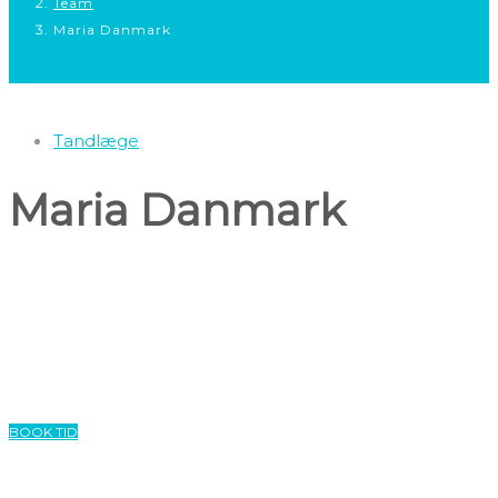
Team
Maria Danmark
Tandlæge
Maria Danmark
10% studierabat
Studierabat 10 % på behandlinger som ikke er en del af overenskomst med
regionerne om fast pris. ​Eksempelvis store plastfyldninger i kindtænder og
lokalbedøvelse.
BOOK TID