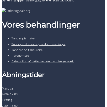
parkeringsappen
aalborgcity.dk
eller scan QR koden.
Vores behandlinger
Tandimplantater
Tandoperationer og tandudtrækninger
Tandbro og tandkrone
Parodontose
Behandling af patienter med tandlægeskræk
Åbningstider
Mandag
8:00 - 17:00
Tirsdag
7:30 - 16:00