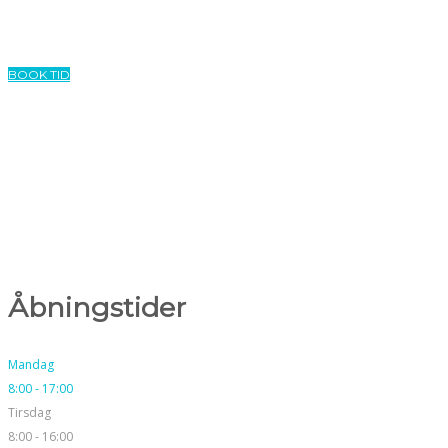
regionerne om fast pris. ​Eksempelvis store plastfyldninger i kindtænder og
lokalbedøvelse.
BOOK TID
Åbningstider
Mandag
8:00 - 17:00
Tirsdag
8:00 - 16:00