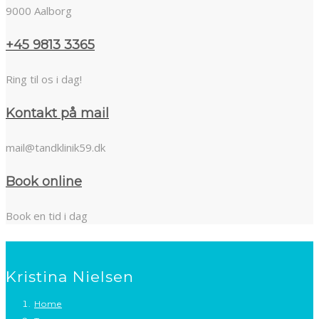
9000 Aalborg
+45 9813 3365
Ring til os i dag!
Kontakt på mail
mail@tandklinik59.dk
Book online
Book en tid i dag
Kristina Nielsen
Home