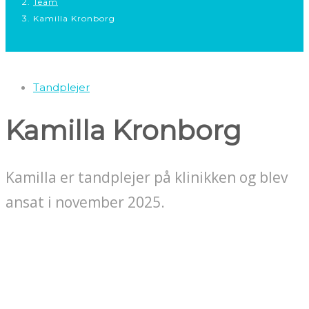
Team
Kamilla Kronborg
Tandplejer
Kamilla Kronborg
Kamilla er tandplejer på klinikken og blev
ansat i november 2025.
10% studierabat
Studierabat 10 % på behandlinger som ikke er en del af overenskomst med
regionerne om fast pris. ​Eksempelvis store plastfyldninger i kindtænder og