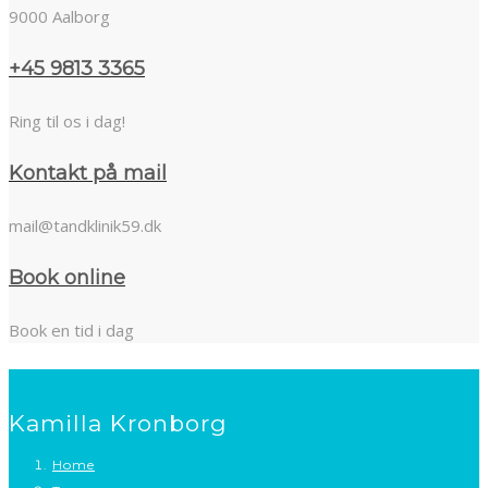
9000 Aalborg
+45 9813 3365
Ring til os i dag!
Kontakt på mail
mail@tandklinik59.dk
Book online
Book en tid i dag
Kamilla Kronborg
Home