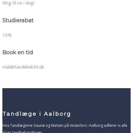
Ring til os i dag!
Studierabat
10%
Book en tid
mail@tandklinik59.dk
Tandlæge i Aalborg
​Hos Tandlægerne Gaunø og Nielsen på Vesterbro i Aalborg udfører vi alle
slags tandbehandlinger.